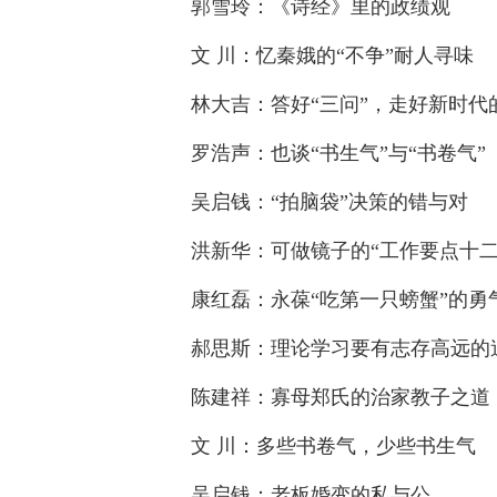
郭雪玲：《诗经》里的政绩观
文 川：忆秦娥的“不争”耐人寻味
林大吉：答好“三问”，走好新时代
罗浩声：也谈“书生气”与“书卷气”
吴启钱：“拍脑袋”决策的错与对
洪新华：可做镜子的“工作要点十二
康红磊：永葆“吃第一只螃蟹”的勇
郝思斯：理论学习要有志存高远的
陈建祥：寡母郑氏的治家教子之道
文 川：多些书卷气，少些书生气
吴启钱：老板婚变的私与公