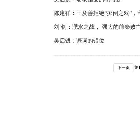
陈建祥：王及善拒绝“掷倒之戏”，
刘 钊：淝水之战， 强大的前秦败
吴启钱：谦词的错位
第
下一页