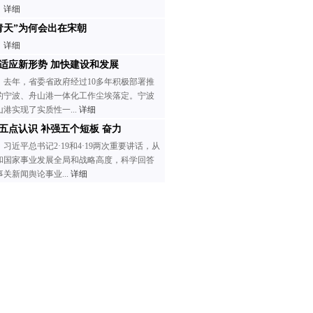
详细
青天”为何会出在宋朝
详细
适应新形势 加快建设和发展
去年，省委省政府经过10多年积极部署推
的宁波、舟山港一体化工作尘埃落定。宁波
山港实现了实质性一...
详细
五点认识 补强五个短板 奋力
习近平总书记2·19和4·19两次重要讲话，从
和国家事业发展全局和战略高度，科学回答
事关新闻舆论事业...
详细