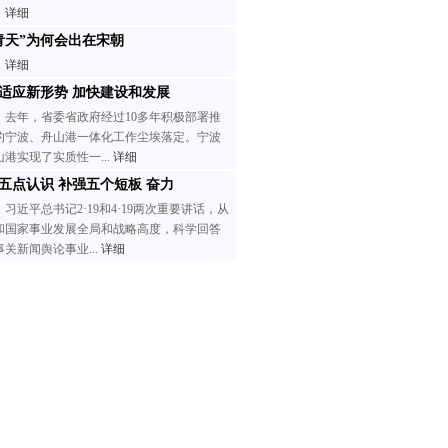
详细
青天”为何会出在宋朝
详细
适应新形势 加快建设和发展
去年，省委省政府经过10多年积极部署推
的宁波、舟山港一体化工作尘埃落定。宁波
山港实现了实质性一...
详细
五点认识 补强五个短板 奋力
习近平总书记2·19和4·19两次重要讲话，从
和国家事业发展全局和战略高度，科学回答
事关新闻舆论事业...
详细