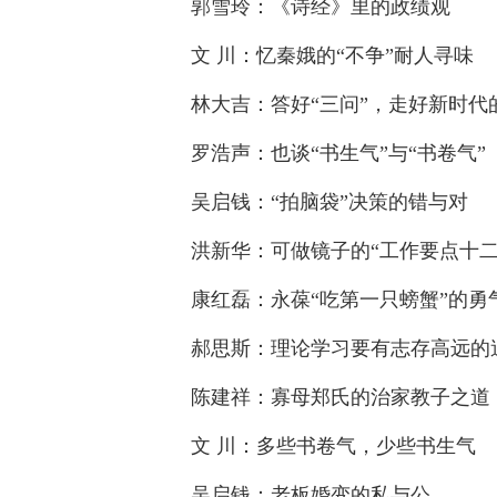
郭雪玲：《诗经》里的政绩观
文 川：忆秦娥的“不争”耐人寻味
林大吉：答好“三问”，走好新时代
罗浩声：也谈“书生气”与“书卷气”
吴启钱：“拍脑袋”决策的错与对
洪新华：可做镜子的“工作要点十二
康红磊：永葆“吃第一只螃蟹”的勇
郝思斯：理论学习要有志存高远的
陈建祥：寡母郑氏的治家教子之道
文 川：多些书卷气，少些书生气
吴启钱：老板婚变的私与公