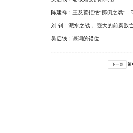
陈建祥：王及善拒绝“掷倒之戏”，
刘 钊：淝水之战， 强大的前秦败
吴启钱：谦词的错位
第
下一页