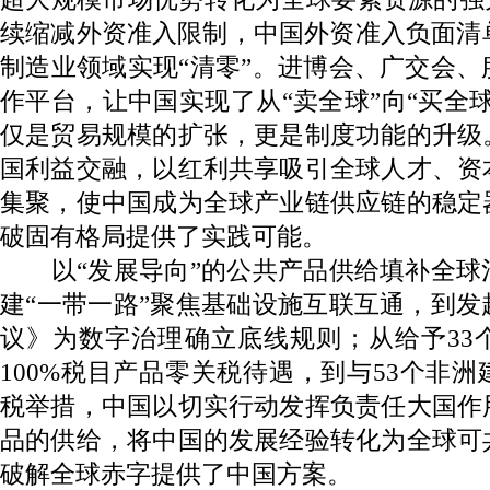
续缩减外资准入限制，中国外资准入负面清
制造业领域实现“清零”。进博会、广交会
作平台，让中国实现了从“卖全球”向“买全
仅是贸易规模的扩张，更是制度功能的升级
国利益交融，以红利共享吸引全球人才、资
集聚，使中国成为全球产业链供应链的稳定
破固有格局提供了实践可能。
以“发展导向”的公共产品供给填补全球
建“一带一路”聚焦基础设施互联互通，到
议》为数字治理确立底线规则；从给予33
100%税目产品零关税待遇，到与53个非
税举措，中国以切实行动发挥负责任大国作
品的供给，将中国的发展经验转化为全球可
破解全球赤字提供了中国方案。