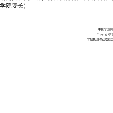
学院院长）