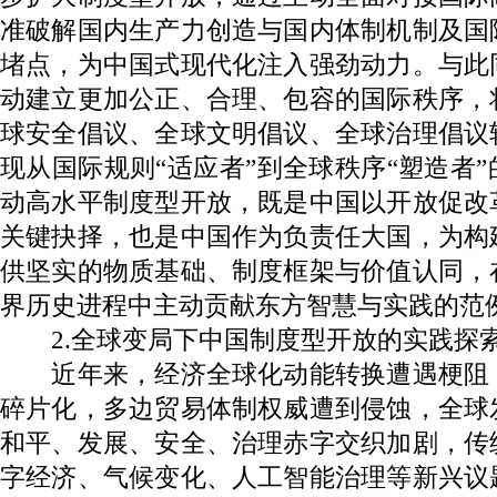
准破解国内生产力创造与国内体制机制及国
堵点，为中国式现代化注入强劲动力。与此
动建立更加公正、合理、包容的国际秩序，
球安全倡议、全球文明倡议、全球治理倡议
现从国际规则“适应者”到全球秩序“塑造者
动高水平制度型开放，既是中国以开放促改
关键抉择，也是中国作为负责任大国，为构
供坚实的物质基础、制度框架与价值认同，
界历史进程中主动贡献东方智慧与实践的范
2.全球变局下中国制度型开放的实践探
近年来，经济全球化动能转换遭遇梗阻
碎片化，多边贸易体制权威遭到侵蚀，全球
和平、发展、安全、治理赤字交织加剧，传
字经济、气候变化、人工智能治理等新兴议