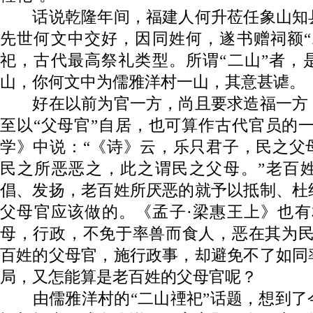
话说乾隆年间，福建人何升莅任象山知
先世何文中交好，因同姓何，遂书赠祠额“
祀，古代最高祭礼类型。所谓“二山”者，
山，你何文中为儒雅洋村一山，其意甚谑。
好在以前为官一方，尚且要求造福一方
至以“父母官”自居，也可算作古代官员的
学》中说：“《诗》云，乐只君子，民之父
民之所恶恶之，此之谓民之父母。”老百
倡、发扬，老百姓所厌恶的就予以抵制、杜
父母官应该做的。《孟子·梁惠王上》也有
母，行政，不免于率兽而食人，恶在其为民
百姓的父母官，施行政事，却避免不了如同
局，又怎能算是老百姓的父母官呢？
由儒雅洋村的“二山禋祀”话题，想到了