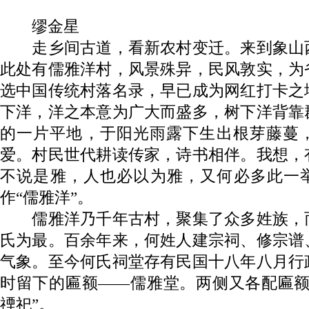
缪金星
走乡间古道，看新农村变迁。来到象山
此处有儒雅洋村，风景殊异，民风敦实，为
选中国传统村落名录，早已成为网红打卡之
下洋，洋之本意为广大而盛多，树下洋背靠
的一片平地，于阳光雨露下生出根芽藤蔓
爱。村民世代耕读传家，诗书相伴。我想，
不说是雅，人也必以为雅，又何必多此一举
作“儒雅洋”。
儒雅洋乃千年古村，聚集了众多姓族，
氏为最。百余年来，何姓人建宗祠、修宗谱
气象。至今何氏祠堂存有民国十八年八月行
时留下的匾额——儒雅堂。两侧又各配匾额
禋祀”。