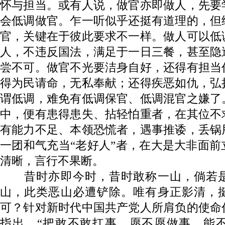
怀与担当。或有人说，做官亦即做人，先要
会低调做官。乍一听似乎还挺有道理的，但
官，关键在于彼此要求不一样。做人可以低
人，不违反国法，满足于一日三餐，甚至隐
尝不可。做官不光要洁身自好，还得有担当
得为民请命，无私奉献；还得疾恶如仇，弘
谓低调，难免有低调保官、低调混官之嫌了
中，便有患得患失、拈轻怕重者，在其位不
有能力不足、本领恐慌者，遇事推诿，丢锅
一团和气充当“老好人”者，在大是大非面
清晰，言行不果断。
昔时亦即今时，昔时敢称一山，倘若是
山，此类恶山必遭铲除。唯有身正影清，
可？针对新时代中国共产党人所肩负的使命
指出，“把敢不敢扛事、愿不愿做事、能