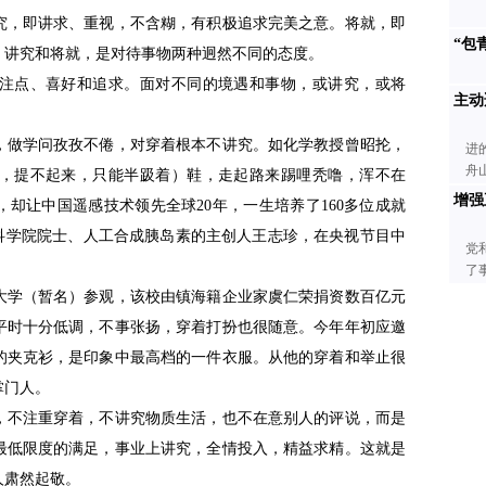
，即讲求、重视，不含糊，有积极追求完美之意。将就，即
“包
。讲究和将就，是对待事物两种迥然不同的态度。
点、喜好和追求。面对不同的境遇和事物，或讲究，或将
主动
做学问孜孜不倦，对穿着根本不讲究。如化学教授曾昭抡，
进
舟
，提不起来，只能半趿着）鞋，走起路来踢哩秃噜，浑不在
增强
却让中国遥感技术领先全球20年，一生培养了160多位成就
国科学院院士、人工合成胰岛素的主创人王志珍，在央视节目中
党
了
学（暂名）参观，该校由镇海籍企业家虞仁荣捐资数百亿元
平时十分低调，不事张扬，穿着打扮也很随意。今年年初应邀
的夹克衫，是印象中最高档的一件衣服。从他的穿着和举止很
掌门人。
不注重穿着，不讲究物质生活，也不在意别人的评说，而是
最低限度的满足，事业上讲究，全情投入，精益求精。这就是
人肃然起敬。