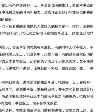
是没有条件穿得好一点，享受更优渥的生活，而是对事业的
活中耗费过多的时间和精力。这或许正是他们能在各自躬耕的
功的秘诀。
同人所看重的东西以及为此投入的精力是不一样的。鱼和熊
的精致舒适，把心思过多地花在物质享受上，则难免分散精
。
意识，贪图享乐的思想有所滋长。有的对待工作不投入、不
花在吃喝玩乐上，沉迷其中，乐此不疲；有的过分追求所谓的
实力追求奢华生活；还有的为了满足个人物质需求，禁不住诱
言，该讲究的不讲究，该将就的不将就，最终蹉跎一生，一事
可同日而语，讲求适度的物质享受，吃得好一点，穿得好一
无可厚非。强调重事业，重精神追求，并不意味着提倡过苦行
”，而是说要处理好事业追求与生活享受之间的关系，把握好其
心思放在干事创业上，而不是本末倒置。
和选择。哪些东西值得我们重视和讲究，需要全力以赴、追