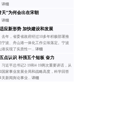
详细
青天”为何会出在宋朝
详细
适应新形势 加快建设和发展
去年，省委省政府经过10多年积极部署推
的宁波、舟山港一体化工作尘埃落定。宁波
山港实现了实质性一...
详细
五点认识 补强五个短板 奋力
习近平总书记2·19和4·19两次重要讲话，从
和国家事业发展全局和战略高度，科学回答
事关新闻舆论事业...
详细