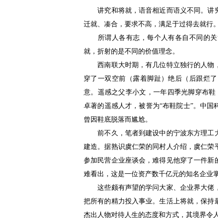
讲究和将就，语音相近而语义不同。讲究
迁就、凑合，要求不高，满足于过得去就行
所谓人各有志，每个人有各自不同的关注
就，折射的是不同的价值理念。
西南联大时期，有几位特立独行的人物，
穿了一双空前（露着脚趾）绝后（后跟烂了
意。遥感之父李小文，一年四季光脚穿布鞋，
卓著的遥感人才，被誉为“布鞋院士”。中
曾因鞋底脱落而尴尬。
前不久，笔者到建设中的宁波东方理工大
建造。据熟识虞仁荣的同村人介绍，虞仁荣
参加民营企业座谈会，难得见他穿了一件新
难看出，这是一位资产数千亿元的知名企业
这些颇有声望的学问大家、企业界大佬，
把所有的精力投入事业。生活上将就，保持
杰出人物对待人生的态度和方式，其境界令