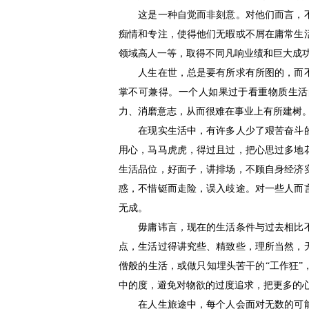
这是一种自觉而非刻意。对他们而言，不
痴情和专注，使得他们无暇或不屑在庸常生
领域高人一等，取得不同凡响业绩和巨大成
人生在世，总是要有所求有所图的，而不
掌不可兼得。一个人如果过于看重物质生活
力、消磨意志，从而很难在事业上有所建树
在现实生活中，有许多人少了艰苦奋斗的
用心，马马虎虎，得过且过，把心思过多地
生活品位，好面子，讲排场，不顾自身经济
惑，不惜铤而走险，误入歧途。对一些人而
无成。
毋庸讳言，现在的生活条件与过去相比不
点，生活过得讲究些、精致些，理所当然，
僧般的生活，或做只知埋头苦干的“工作狂
中的度，避免对物欲的过度追求，把更多的
在人生旅途中，每个人会面对无数的可能