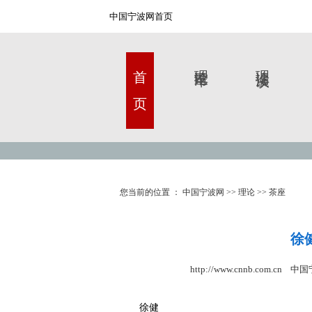
中国宁波网首页
首 页
理论甬军
理论漫谈
您当前的位置 ：
中国宁波网
>>
理论
>>
茶座
徐
http://www.cnnb.com.cn 
徐健