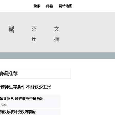
搜索
邮箱
网站地图
理论特稿
茶 座
文 摘
精神生存条件 不能缺少主张
领导应从 琐碎事务中解放出
详细
简政放权转变政府职能