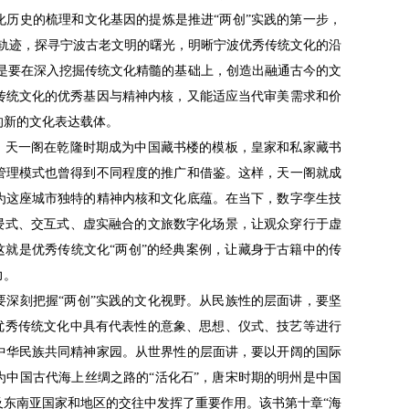
化历史的梳理和文化基因的提炼是推进“两创”实践的第一步，
的轨迹，探寻宁波古老文明的曙光，明晰宁波优秀传统文化的沿
就是要在深入挖掘传统文化精髓的基础上，创造出融通古今的文
传统文化的优秀基因与精神内核，又能适应当代审美需求和价
的新的文化表达载体。
天一阁在乾隆时期成为中国藏书楼的模板，皇家和私家藏书
管理模式也曾得到不同程度的推广和借鉴。这样，天一阁就成
为这座城市独特的精神内核和文化底蕴。在当下，数字孪生技
沉浸式、交互式、虚实融合的文旅数字化场景，让观众穿行于虚
这就是优秀传统文化“两创”的经典案例，让藏身于古籍中的传
力。
刻把握“两创”实践的文化视野。从民族性的层面讲，要坚
对优秀传统文化中具有代表性的意象、思想、仪式、技艺等进行
中华民族共同精神家园。从世界性的层面讲，要以开阔的国际
为中国古代海上丝绸之路的“活化石”，唐宋时期的明州是中国
及东南亚国家和地区的交往中发挥了重要作用。该书第十章“海