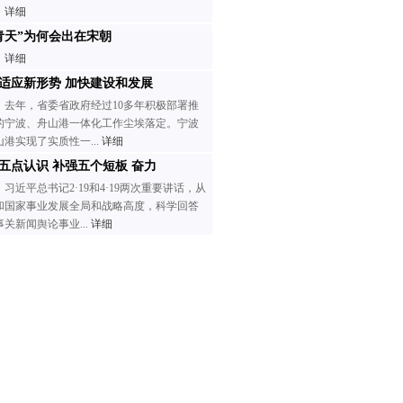
详细
青天”为何会出在宋朝
详细
适应新形势 加快建设和发展
去年，省委省政府经过10多年积极部署推
的宁波、舟山港一体化工作尘埃落定。宁波
山港实现了实质性一...
详细
五点认识 补强五个短板 奋力
习近平总书记2·19和4·19两次重要讲话，从
和国家事业发展全局和战略高度，科学回答
事关新闻舆论事业...
详细