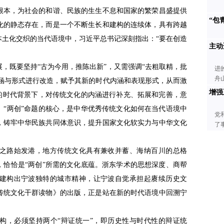
本，为社会的和谐、民族的生生不息和国家的繁荣昌盛提供
“包
化的静态存在，而是一个不断生长和建构的连续体，具有跨越
本土化交织的当代语境中，习近平总书记深刻指出：“要在创造
主动
既要坚持“古为今用，推陈出新”，又需强调“去粗取精，批
进
舟
内涵与形式进行改造，赋予其新的时代内涵和表现形式，从而激
增强
新的时代背景下，对传统文化的内涵进行补充、拓展和完善，意
。“两创”命题的核心，是中华优秀传统文化如何在当代语境中
党
，铸牢中华民族共同体意识，提升国家文化软实力与中华文化
了
路始发港，地方传统文化具有兼收并蓄、海纳百川的总格
，恰恰是“两创”所需的文化底蕴。浙东学术的思想深度、商帮
建构出宁波独特的城市精神，让宁波自觉承担起赓续历史文
传统文化干群读物》的出版，正是站在新的时代语境中回溯宁
，必须坚持两个“辩证统一”，即历史性与时代性的辩证统