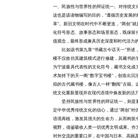
一、民族性与世界性的辩证统一。对传统文
这也是该读物编写的目的，“遵循历史发展
革”。新旧文明在时代中不断更迭，“两创”
化符号形态、故事形态和场景形态，既保留
值观念，最终形成兼具历史深度和时代活力
比如该书第九章“书藏古今话天一”所述，
楼不仅效仿其建筑模式进行修建，其藏书的
为宁波最具代表性的文化符号，藏书文化成
术加持下的天一阁“数字宝书楼”，创造出
拟的古代藏书楼，像古人一样“翻阅”古籍。
统文化重新显现并在现代语境中焕发新的活
坚持民族性与世界性的辩证统一，则是要深
定中华优秀传统文化的信心，通过“两创”
语境再植，激发其强大的生命力，从而构筑
视野，借鉴吸收人类一切优秀文明成果。作
对外交流的重要口岸，在中国与日本、高丽