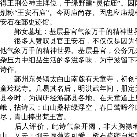
得王荆公神主牌位，于绿野建“灵佑庙”。
别称“王安石庙”。今两庙尚存。因忠应庙
安石在鄞史迹馆。
鄞女墓址：基层县官气象万千的精神世
很多人赞叹县官王安石，不仅仅是因为
他气象万千的精神世界。基层县官，公务冗
杂压力中细品生活的多滋多味，为宁波留下
诗作。
鄞州东吴镇太白山南麓有天童寺，初创
童玲珑寺。几易其名后，明洪武年间，册定
县令时，为调研经游鄞县各地。在天童道上
峨，拈诗云：山山桑枯绿浮空，春日莺啼谷
尽，青山捧出梵王宫。
后人评价，此诗气象开阔，非大胸襟者
山，又云：烟云厚薄皆可爱，树石疏密自相