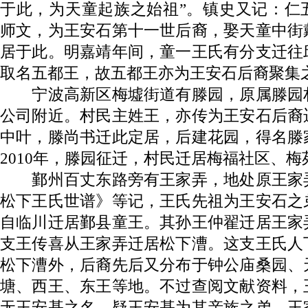
于此，为天童起族之始祖”。镇史又记：仁
师文，为王安石第十一世后裔，娶天童中街
居于此。明嘉靖年间，童一王氏有分支迁往
取名五都王，故五都王亦为王安石后裔聚集
宁波高新区梅墟街道有滕园，原属滕园
公司附近。村民主姓王，亦传为王安石后裔
中叶，滕尚书迁此定居，后建花园，得名滕
2010年，滕园征迁，村民迁居梅福社区、梅
鄞州百丈东路旁有王家弄，地处原王家
松下王氏世谱》等记，王氏先祖为王安石之
自临川迁居鄞县童王。其孙王仲翟迁居王家
支王传喜从王家弄迁居松下漕。这支王氏人
松下漕外，后裔先后又分布于钟公庙桑园、
塘、西王、东王等地。不过查阅文献资料，
无王安基之名，疑王安基为其亲族之弟。王