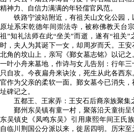
精神力、自信力满满的年轻儒官风范。
铁路宁波站附近，有祖关山文化公园，
原址系宋乾德年间崇法寺，被称佛教天台宗
祖”知礼法师在此“坐关”而逝，遂有“祖关
时，夫人为其诞下一女，却周岁而夭。王安
北角的坟山上，亲写《鄞女墓志铭》以记之
一叶小舟来墓地，作诗与女儿告别：行年三
只自攻。今夜扁舟来诀汝，死生从此各西东
官作为父亲的柔软一面。鄞女墓今已消失，
址碑记之。
五都王、王家弄：王安石后裔亲族聚集
鄞州东吴镇有童一村，聚落沿天童街呈
东吴镇史《凤鸣东吴》引用康熙年间王氏族
自临川荆国公分派以来，徙居四明。历宋至