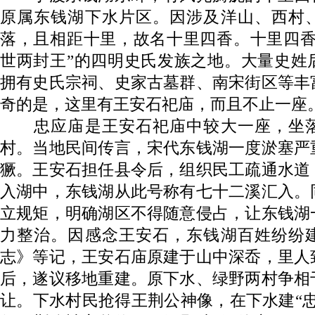
原属东钱湖下水片区。因涉及洋山、西村
落，且相距十里，故名十里四香。十里四香
世两封王”的四明史氏发族之地。大量史姓
拥有史氏宗祠、史家古墓群、南宋街区等丰
奇的是，这里有王安石祀庙，而且不止一座
忠应庙是王安石祀庙中较大一座，坐落
村。当地民间传言，宋代东钱湖一度淤塞严
獗。王安石担任县令后，组织民工疏通水道
入湖中，东钱湖从此号称有七十二溪汇入。
立规矩，明确湖区不得随意侵占，让东钱湖
力整治。因感念王安石，东钱湖百姓纷纷
志》等记，王安石庙原建于山中深岙，里人
后，遂议移地重建。原下水、绿野两村争相
让。下水村民抢得王荆公神像，在下水建“