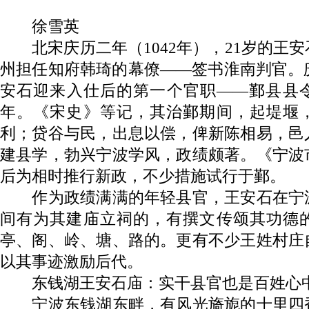
徐雪英
北宋庆历二年（1042年），21岁的王
州担任知府韩琦的幕僚——签书淮南判官。
安石迎来入仕后的第一个官职——鄞县县
年。《宋史》等记，其治鄞期间，起堤堰
利；贷谷与民，出息以偿，俾新陈相易，邑
建县学，勃兴宁波学风，政绩颇著。《宁波
后为相时推行新政，不少措施试行于鄞。
作为政绩满满的年轻县官，王安石在宁
间有为其建庙立祠的，有撰文传颂其功德
亭、阁、岭、塘、路的。更有不少王姓村庄
以其事迹激励后代。
东钱湖王安石庙：实干县官也是百姓心
宁波东钱湖东畔，有风光旖旎的十里四