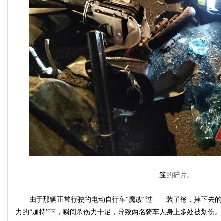
篷
的碎片。
由于那辆正常行驶的电动自行车“魔改”过——装了篷，摔下去的
力的“加持”下，瞬间杀伤力十足，导致两名骑车人身上多处被划伤