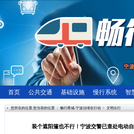
首页
公共交通
基础设施
慢行系统
智
您所在的位置:您当前的位置 ：
畅行甬城-宁波治堵在行动
>
文明出行
装个遮阳篷也不行！宁波交警已查处电动自行