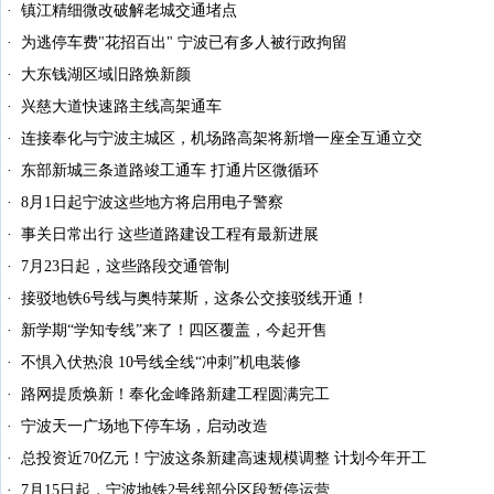
镇江精细微改破解老城交通堵点
为逃停车费"花招百出" 宁波已有多人被行政拘留
大东钱湖区域旧路焕新颜
兴慈大道快速路主线高架通车
连接奉化与宁波主城区，机场路高架将新增一座全互通立交
东部新城三条道路竣工通车 打通片区微循环
8月1日起宁波这些地方将启用电子警察
事关日常出行 这些道路建设工程有最新进展
7月23日起，这些路段交通管制
接驳地铁6号线与奥特莱斯，这条公交接驳线开通！
新学期“学知专线”来了！四区覆盖，今起开售
不惧入伏热浪 10号线全线“冲刺”机电装修
路网提质焕新！奉化金峰路新建工程圆满完工
宁波天一广场地下停车场，启动改造
总投资近70亿元！宁波这条新建高速规模调整 计划今年开工
7月15日起，宁波地铁2号线部分区段暂停运营