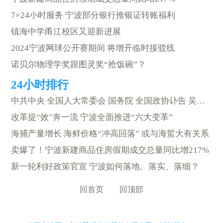
7×24小时服务 宁波部分银行推银证转账福利
镇海中学甬江校区又迎新进展
2024宁波网球公开赛期间 将增开临时接驳线
诺贝尔物理学奖跟图灵奖“抢饭碗”？
中共中央 全国人大常委会 国务院 全国政协讣告 吴邦国同志逝世
改革提“效”奔一流 宁波全面推进“六大变革”
海捕产量增长 海鲜价格“冲高回落” 或与海蜇大有关系
卖爆了！宁波新建商品住房假期成交总量同比增217%
新一轮利好政策官宣 宁波如何落地、落实、落细？
回首页
回顶部