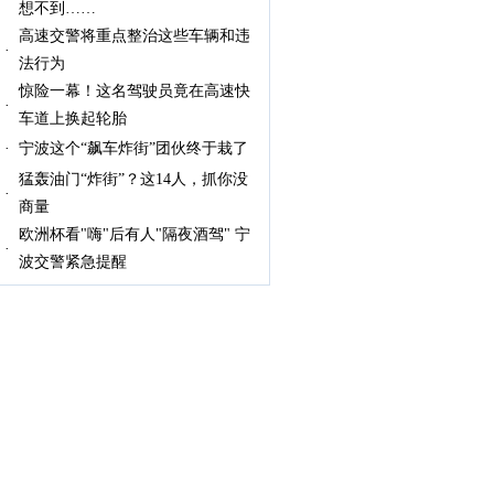
想不到……
高速交警将重点整治这些车辆和违
法行为
惊险一幕！这名驾驶员竟在高速快
车道上换起轮胎
宁波这个“飙车炸街”团伙终于栽了
猛轰油门“炸街”？这14人，抓你没
商量
欧洲杯看"嗨"后有人"隔夜酒驾" 宁
波交警紧急提醒