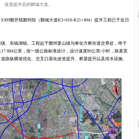
改造提升后的鄞城大道。
鄞开线鄞州段（鄞城大道K3+610-K21+494）提升工程已于近日
、东钱湖镇。工程起于鄞州姜山镇与奉化方桥街道交界处，终于
17.884公里，按一级公路标准设计，设计速度80公里/小时，路基宽
、道路纵横坡优化、交叉口渠化改造提升、桥梁提升以及排水设施、