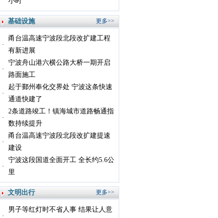
小时
基础设施
更多>>
甬台温高速宁波段北段改扩建工程
有新进展
宁波舟山港六横公路大桥一期开启
路面施工
起于鄞州奉化交界处 宁波这条快速
通道快建了
2条道路竣工！镇海城市道路畅通指
数持续提升
甬台温高速宁波段北段改扩建提速
建设
宁波这段国道全面开工 全长约5.6公
里
文明出行
更多>>
男子等红灯时不省人事 结果让人意