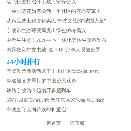
汤飞帆主持召开市政府常务会议
一朵小蓝花如何撬动一个社区的养老变革？
从精品迭出到文化惠民 宁波文艺的"破圈力量"
宁波市生态环境局发出绿色护考倡议
中考生注意！2026中本一体化等招生政策发布
网暴救灾村支书戴“金耳环”涉事人员被处罚
有奖发票新活动来了！上甬派最高抽800元
64名被菲方羁押的中国公民获释
铁路宁波站今起增开多趟列车
6家开发商竞价81轮 老江东原家乐福地块拍出
宁波直飞大同航线即将重启
回首页
回顶部