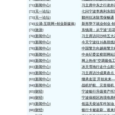
新闻中心
习主席中东之行老外
[71][
]
天一论坛
七问宁波李惠利东部
[72][
]
天一论坛
鄞州抗冰除雪保畅通
[73][
]
云涌-互联网+创业新媒体
新形势下就业创业 
[74][
]
旅游
东钱湖：从宁波“后花
[75][
]
新闻中心
习主席访问沙特五大
[76][
]
新闻中心
今天宁波往16条班线
[77][
]
新闻中心
中国警方向越南警方
[78][
]
新闻中心
中央纪委监察部网站
[79][
]
新闻中心
网上热传“空调最低工
[80][
]
新闻中心
冰天雪地行走什么鞋
[81][
]
新闻中心
习主席访沙成果盘点
[82][
]
新闻中心
继承友谊 开创未来
[83][
]
新闻中心
战机护航、元首接机
[84][
]
财经
宁波银行升级资产托
[85][
]
财经
宁波保税区跨境电商
[86][
]
新闻中心
低温天柴油车咋加油？
[87][
]
财经
银行卡被盗刷，谁来
[88][
]