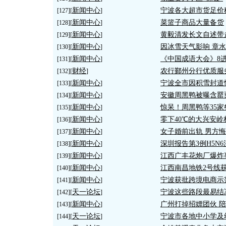
新闻中心
宁波各大超市货足价
[127][
]
新闻中心
菜篮子商品大量备货
[128][
]
新闻中心
黄毅清发长文自述带
[129][
]
新闻中心
因冰雪天气影响 章
[130][
]
新闻中心
《中国成语大会》8进
[131][
]
财经
农行鄞州分行优质服
[132][
]
新闻中心
宁波全市因积雪封道
[133][
]
新闻中心
安徽周黑鸭被曝含罂
[134][
]
新闻中心
惊呆！周黑鸭等35
[135][
]
新闻中心
零下40℃的大兴安
[136][
]
新闻中心
女子婚前出轨 男方
[137][
]
新闻中心
深圳报告第3例H5N
[138][
]
新闻中心
江西广丰花炮厂爆炸事
[139][
]
新闻中心
江西南昌地铁2号线
[140][
]
新闻中心
宁波获批跨境电商示范
[141][
]
天一论坛
宁波这些路段最易结冰
[142][
]
新闻中心
广州打掉招嫖团伙 
[143][
]
天一论坛
宁波市各地中小学及
[144][
]