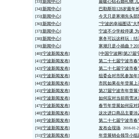
新闻中心
最暖心钻石婚礼物:
[33][
]
新闻中心
巴勒斯坦128岁最年
[34][
]
新闻中心
今天只是寒潮先头部队
[35][
]
新闻中心
“宁波的幸福图话”
[36][
]
新闻中心
宁波不少学校停课 
[37][
]
新闻中心
寒冬可以这样玩：结
[38][
]
新闻中心
寒潮只是小插曲？20
[39][
]
宁波新闻发布
[中国宁波网]第27届
[40][
]
宁波新闻发布
第二十七届宁波市春
[41][
]
宁波新闻发布
第二十七届宁波市春
[42][
]
宁波新闻发布
组委会对市民参加年
[43][
]
宁波新闻发布
市民如果在年货展上
[44][
]
宁波新闻发布
第27届宁波市年货
[45][
]
宁波新闻发布
如何应对当前雨雪冰
[46][
]
宁波新闻发布
春节年货展如何应对
[47][
]
宁波新闻发布
这次进口商品主要涉
[48][
]
宁波新闻发布
第二十七届宁波市春
[49][
]
宁波新闻发布
发布会现场
[50][
]
2016-01-21
宁波新闻发布
年货展销会领导小组
[51][
]