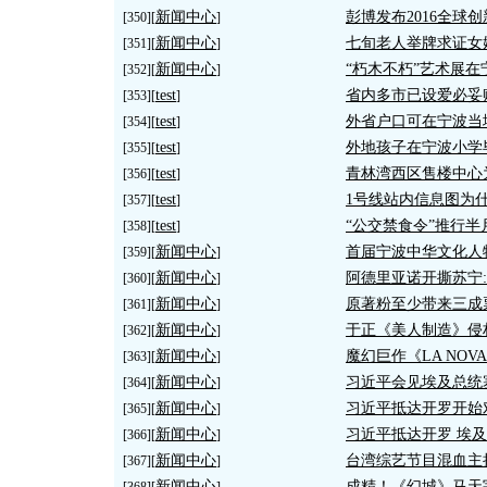
新闻中心
彭博发布2016全球
[350][
]
新闻中心
七旬老人举牌求证女
[351][
]
新闻中心
“朽木不朽”艺术展在
[352][
]
test
省内多市已设爱必妥
[353][
]
test
外省户口可在宁波当
[354][
]
test
外地孩子在宁波小学
[355][
]
test
青林湾西区售楼中心
[356][
]
test
1号线站内信息图为什么
[357][
]
test
“公交禁食令”推行半
[358][
]
新闻中心
首届宁波中华文化人物
[359][
]
新闻中心
阿德里亚诺开撕苏宁
[360][
]
新闻中心
原著粉至少带来三成
[361][
]
新闻中心
于正《美人制造》侵权
[362][
]
新闻中心
魔幻巨作《LA NO
[363][
]
新闻中心
习近平会见埃及总统
[364][
]
新闻中心
习近平抵达开罗开始
[365][
]
新闻中心
习近平抵达开罗 埃
[366][
]
新闻中心
台湾综艺节目混血主
[367][
]
新闻中心
成精！《幻城》马天