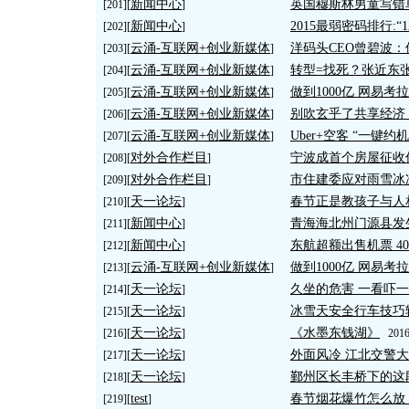
新闻中心
英国穆斯林男童写错
[201][
]
新闻中心
2015最弱密码排行:“1
[202][
]
云涌-互联网+创业新媒体
洋码头CEO曾碧波
[203][
]
云涌-互联网+创业新媒体
转型=找死？张近东
[204][
]
云涌-互联网+创业新媒体
做到1000亿 网易
[205][
]
云涌-互联网+创业新媒体
别吹玄乎了共享经济
[206][
]
云涌-互联网+创业新媒体
Uber+空客 “一键
[207][
]
对外合作栏目
宁波成首个房屋征收
[208][
]
对外合作栏目
市住建委应对雨雪冰
[209][
]
天一论坛
春节正是教孩子与人
[210][
]
新闻中心
青海海北州门源县发
[211][
]
新闻中心
东航超额出售机票 4
[212][
]
云涌-互联网+创业新媒体
做到1000亿 网易
[213][
]
天一论坛
久坐的危害 一看吓
[214][
]
天一论坛
冰雪天安全行车技巧
[215][
]
天一论坛
《水墨东钱湖》
[216][
]
2016-
天一论坛
外面风冷 江北交警
[217][
]
天一论坛
鄞州区长丰桥下的这
[218][
]
test
春节烟花爆竹怎么放
[219][
]