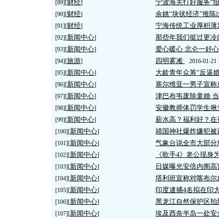
财经
宁波海关打好服务“组
[89][
]
财经
余姚“块状经济”推陈
[90][
]
财经
宁海传统工业厚积薄
[91][
]
新闻中心
那些年我们挺过更冷
[92][
]
新闻中心
爱心暖心 北仑一好心
[93][
]
旅游
四明雾凇
[94][
]
2016-01-21 
新闻中心
大龄青年众筹“反逼婚
[95][
]
新闻中心
塞尔维亚一男子宣称
[96][
]
新闻中心
津巴布韦废除童婚 当
[97][
]
新闻中心
安徽教师体罚学生揪
[98][
]
新闻中心
薪水高？福利好？在
[99][
]
新闻中心
靖国神社爆炸嫌犯被
[100][
]
新闻中心
气象台说全市大部分
[101][
]
新闻中心
《歌手4》老公现身
[102][
]
新闻中心
日媒曝光安倍内阁高
[103][
]
新闻中心
塔利班宣称对喀布尔
[104][
]
新闻中心
印度逮捕4名拟在印
[105][
]
新闻中心
黑龙江自然保护区拍
[106][
]
新闻中心
埃及西奈半岛一处安
[107][
]