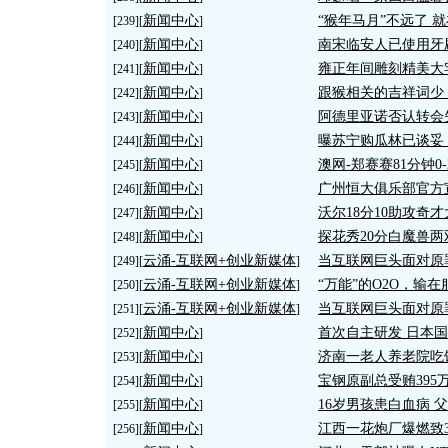
新闻中心
“猴年马月”不远了 就
[239][
]
新闻中心
南宋临安人已使用牙
[240][
]
新闻中心
雍正年间雕刻精美大宅
[241][
]
新闻中心
跟猴相关的吉祥词少
[242][
]
新闻中心
阿德里亚诺否认转会
[243][
]
新闻中心
曝苏宁购瓜林已谈妥 
[244][
]
新闻中心
澳网-郑赛赛81分钟0
[245][
]
新闻中心
广州恒大俱乐部官方
[246][
]
新闻中心
沃尔18分10助攻奇
[247][
]
新闻中心
探花秀20分白魔兽两
[248][
]
云涌-互联网+创业新媒体
当互联网巨头面对原
[249][
]
云涌-互联网+创业新媒体
“万能”的O2O，输
[250][
]
云涌-互联网+创业新媒体
当互联网巨头面对原
[251][
]
新闻中心
首次自主研发 日本
[252][
]
新闻中心
济南一老人养老院吃
[253][
]
新闻中心
宝钢原副总受贿395
[254][
]
新闻中心
16岁男孩患白血病 
[255][
]
新闻中心
江西一花炮厂爆燃致3
[256][
]