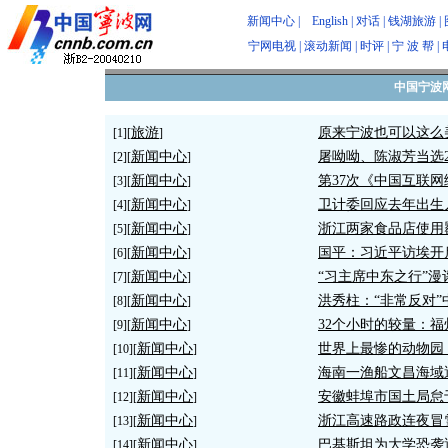
新闻中心
|
English
|
对话
|
钱湖旅游
|
宁网电视
|
滚动新闻
|
时评
|
宁 波 帮
|
中国宁波网
旅游
原来宁波也可以这么
[1][
]
新闻中心
屠呦呦、陈淑芳当选2
[2][
]
新闻中心
第37次《中国互联网
[3][
]
新闻中心
卫计委回应去年出生
[4][
]
新闻中心
浙江两家食品店使用
[5][
]
新闻中心
国平：习近平访埃开
[6][
]
新闻中心
“习主席中东之行”
[7][
]
新闻中心
洪秀柱：“非常反对”
[8][
]
新闻中心
32个小时的较量：
[9][
]
新闻中心
世界上最惨的动物园
[10][
]
新闻中心
海南一渔船文昌海域
[11][
]
新闻中心
安徽蚌埠市国土局怠
[12][
]
新闻中心
浙江高速路政连夜冒
[13][
]
新闻中心
巴基斯坦为大学恐袭
[14][
]