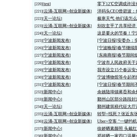
test
零下12℃空调或许没
[220][
]
云涌-互联网+创业新媒体
洋码头CEO曾碧波
[221][
]
天一论坛
极寒天气 他们该怎
[222][
]
云涌-互联网+创业新媒体
别吹玄乎了共享经济
[223][
]
天一论坛
这是要火的节奏！宁
[224][
]
宁波新闻发布
[宁波日报]安委办：
[225][
]
宁波新闻发布
[宁波晚报]春节继续
[226][
]
宁波新闻发布
[东南商报]春节期
[227][
]
宁波新闻发布
宁波市人民政府关于
[228][
]
宁波新闻发布
我市设立15个春运
[229][
]
宁波新闻发布
宁波博物馆等今起闭
[230][
]
宁波新闻发布
[宁波日报]春节期间
[231][
]
新闻中心
余姚陆埠镇蒋岙和余
[232][
]
新闻中心
鄞州山区部分路段封道
[233][
]
天一论坛
鄞州建筑税代征大厅
[234][
]
云涌-互联网+创业新媒体
转型=找死？张近东
[235][
]
云涌-互联网+创业新媒体
Uber+空客 “一键
[236][
]
新闻中心
徐娇晒素颜照 头戴红
[237][
]
新闻中心
邓超晒一家四口温馨合
[238][
]