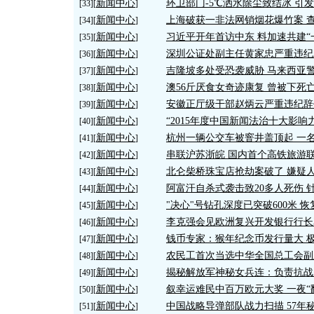
新闻中心
环卫部门-5℃洒水除尘致结冰 引发
[33][
]
新闻中心
上海破获一非法网销烟花爆竹案 查
[34][
]
新闻中心
习近平开年首访中东 料加速共建“
[35][
]
新闻中心
深圳公证处副主任黄家忠严重违纪
[36][
]
新闻中心
吉隆坡多处受恐袭威胁 马来西亚
[37][
]
新闻中心
澳56斤厌食女奇迹康复 曾被下死
[38][
]
新闻中心
安徽正厅级干部赵炳云严重违纪辞
[39][
]
新闻中心
“2015年度中国新闻法治十大影响
[40][
]
新闻中心
杭州一辆公交车被窨井盖顶起 一
[41][
]
新闻中心
串联沪苏浙皖 国内首个高铁旅游
[42][
]
新闻中心
北仑柴桥珠宝店抢劫案破了 嫌疑
[43][
]
新闻中心
阿富汗自杀式袭击致20多人死伤 
[44][
]
新闻中心
"决心"号钻孔深度已突破600米 
[45][
]
新闻中心
李克强会见欧洲复兴开发银行行长
[46][
]
新闻中心
钱币专家：猴年纪念币发行量大 
[47][
]
新闻中心
农民工首次当选中华全国总工会副主
[48][
]
新闻中心
揭秘解放军神秘女兵连：负责抗战
[49][
]
新闻中心
叙幸运难民中百万欧元大奖 一夜“
[50][
]
新闻中心
中国战略导弹部队战力扫描 57年
[51][
]