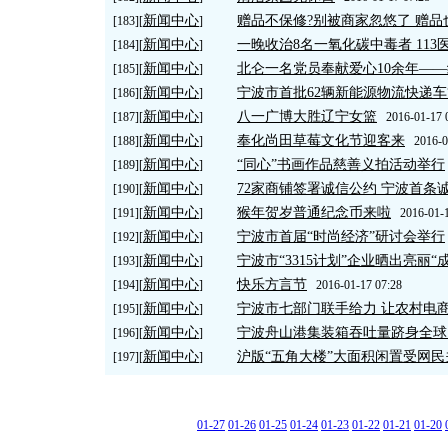
新闻中心
赠品不保修?别被商家忽悠了 赠
[183][
]
新闻中心
一晚收治8名一氧化碳中毒者 113
[184][
]
新闻中心
北仑一名党员奉献爱心10余年—
[185][
]
新闻中心
宁波市首批62辆新能源物流快递车
[186][
]
新闻中心
八一广博大胜辽宁女篮
[187][
]
2016-01-17 
新闻中心
奉化尚田草莓文化节迎客来
[188][
]
2016-01
新闻中心
“同心”书画作品慈善义拍活动举行
[189][
]
新闻中心
72家商铺签署诚信公约 宁波首条
[190][
]
新闻中心
猴年贺岁普通纪念币来啦
[191][
]
2016-01-1
新闻中心
宁波市首届“时尚经济”研讨会举行
[192][
]
新闻中心
宁波市“3315计划”企业晒出亮丽“
[193][
]
新闻中心
快乐方言节
[194][
]
2016-01-17 07:28
新闻中心
宁波市七部门联手给力 让农村电商
[195][
]
新闻中心
宁波舟山港集装箱吞吐量跻身全球
[196][
]
新闻中心
沪版“五角大楼”大面积闲置受网民
[197][
]
01-27
01-26
01-25
01-24
01-23
01-22
01-21
01-20