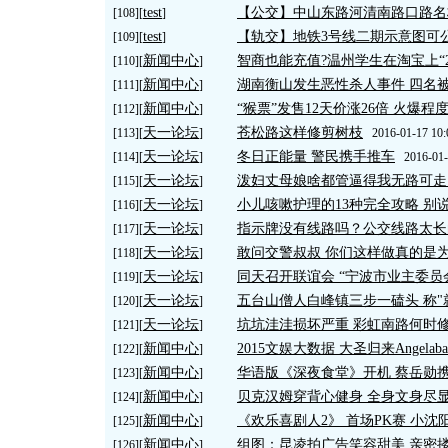
test
【公交】中山东路河清南路口路名
[108][
]
test
【轨交】地铁3号线二期示意图可
[109][
]
新闻中心
智商也能充值?温州学生在淘宝上“
[110][
]
新闻中心
湖南衡山发生恶性杀人事件 四名被
[111][
]
新闻中心
“猴票”发售12天价涨26倍 火爆
[112][
]
天一论坛
苍松路这样修剪树枝
[113][
]
2016-01-17 10:
天一论坛
冬日正能量 警民携手推车
[114][
]
2016-01-
天一论坛
泼妇丈母娘啥都管逼得我无路可走
[115][
]
天一论坛
小儿咳嗽护理的13种完全攻略 别
[116][
]
天一论坛
指示牌没有线路吗？公交线路太长
[117][
]
天一论坛
敢问交警叔叔 你们这样做真的是
[118][
]
天一论坛
同天召开联谊会 “宁波市业主委员
[119][
]
天一论坛
五台山僧人白峰镇三步一磕头 称"
[120][
]
天一论坛
坑坑洼洼损坏严重 彩虹南路何时修
[121][
]
新闻中心
2015文娱大数据 大圣归来Angelab
[122][
]
新闻中心
华语版《深夜食堂》开机 蔡岳勋携
[123][
]
新闻中心
贝克汉姆穿背心健身 全身文身尽
[124][
]
新闻中心
《欢乐喜剧人2》 首场PK赛 小沈
[125][
]
新闻中心
组图：昆凌拍广告笑容甜美 亲密
[126][
]