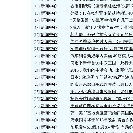
新闻中心
香港铜锣湾书店老板桂敏海“失踪
[15][
]
新闻中心
外媒：IS在叙利亚东部劫持超过40
[16][
]
新闻中心
“天路乘警”:头晕耳鸣流鼻血几乎
[17][
]
新闻中心
9成以上浙江人满意当前生活 温
[18][
]
新闻中心
郭声琨：做好当前和春节期间的反
[19][
]
新闻中心
关注冬季流浪乞讨人员：为何宁愿
[20][
]
新闻中心
军委训练管理部践行“四铁”要求
[21][
]
新闻中心
汽车销售新规年内实施 4S店模式
[22][
]
新闻中心
习近平新年首访中东三国，此行大
[23][
]
新闻中心
2016，我们的生活会“加”出哪些
[24][
]
新闻中心
日本北海道列车门结冰“冻严” 浇
[25][
]
新闻中心
阿富汗东部自杀式炸弹袭击致13人
[26][
]
新闻中心
湖北积水塘溃口事故追问：如何形
[27][
]
新闻中心
招聘会求职现奇葩现象：“单身的”
[28][
]
新闻中心
王毅就伊朗核问题全面协议“执行
[29][
]
新闻中心
韩一美军基地炭疽菌“泄漏” 美国防
[30][
]
新闻中心
嫦娥四号将于2018年发射 将首次
[31][
]
新闻中心
印尼发生5.5级地震8人受伤 当局
[32][
]