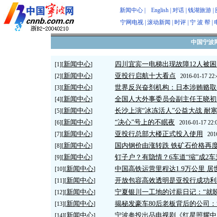
新闻中心
|
English
|
对话
|
钱湖旅游
|
宁网电视
|
滚动新闻
|
时评
|
宁 波 帮
|
中国宁波网
新闻中心
四川宜宾一电梯出现故障12人被困
[1][
]
新闻中心
亚投行启航十大看点
[2][
]
2016-01-17 22:
新闻中心
世界反兴奋剂机构：日本涉贿赂取
[3][
]
新闻中心
全国人大外事委员会副主任王晓初
[4][
]
新闻中心
长沙上演“冰冻活人”公益大战 耐
[5][
]
新闻中心
“决心”号上的不眠夜
[6][
]
2016-01-17 22:
新闻中心
亚投行总部大楼正式投入使用
[7][
]
2016
新闻中心
国内钢价由涨转跌 铁矿石价格再
[8][
]
新闻中心
钉子户？有隐情？6车道“缩”成2车
[9][
]
新闻中心
中国高铁运营里程达1.9万公里 居
[10][
]
新闻中心
开放包容高效透明是亚投行成功利
[11][
]
新闻中心
宁夏银川一工地的讨薪日记：“就
[12][
]
新闻中心
揭秘发豪车80后老板背后的公司
[13][
]
新闻中心
宁波参投出品电视剧《红星照耀中
[14][
]