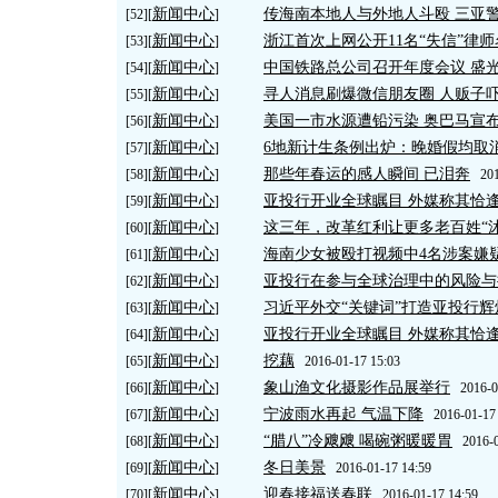
新闻中心
传海南本地人与外地人斗殴 三亚
[52][
]
新闻中心
浙江首次上网公开11名“失信”律
[53][
]
新闻中心
中国铁路总公司召开年度会议 盛光
[54][
]
新闻中心
寻人消息刷爆微信朋友圈 人贩子
[55][
]
新闻中心
美国一市水源遭铅污染 奥巴马宣
[56][
]
新闻中心
6地新计生条例出炉：晚婚假均取消
[57][
]
新闻中心
那些年春运的感人瞬间 已泪奔
[58][
]
2016
新闻中心
亚投行开业全球瞩目 外媒称其恰
[59][
]
新闻中心
这三年，改革红利让更多老百姓“
[60][
]
新闻中心
海南少女被殴打视频中4名涉案嫌
[61][
]
新闻中心
亚投行在参与全球治理中的风险与
[62][
]
新闻中心
习近平外交“关键词”打造亚投行辉
[63][
]
新闻中心
亚投行开业全球瞩目 外媒称其恰
[64][
]
新闻中心
挖藕
[65][
]
2016-01-17 15:03
新闻中心
象山渔文化摄影作品展举行
[66][
]
2016-01
新闻中心
宁波雨水再起 气温下降
[67][
]
2016-01-17 
新闻中心
“腊八”冷飕飕 喝碗粥暖暖胃
[68][
]
2016-0
新闻中心
冬日美景
[69][
]
2016-01-17 14:59
新闻中心
迎春接福送春联
[70][
]
2016-01-17 14:59