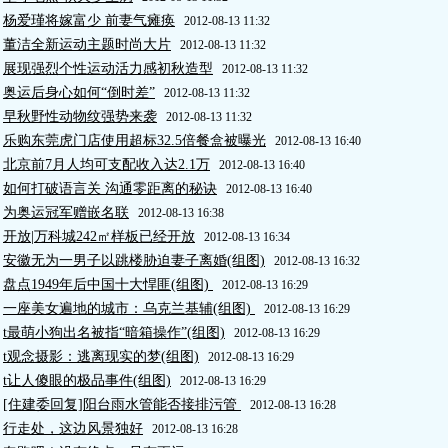
杨爱瑾将嫁富少 前妻气瘫痪
2012-08-13 11:32
董洁全新运动主题时尚大片
2012-08-13 11:32
展现强烈个性运动活力感初秋造型
2012-08-13 11:32
奥运后身心如何“倒时差”
2012-08-13 11:32
早秋野性动物纹强势来袭
2012-08-13 11:32
乐购东莞虎门店使用超标32.5倍餐盒被曝光
2012-08-13 16:40
北京前7月人均可支配收入达2.1万
2012-08-13 16:40
如何打破语言关 沟通零距离的秘诀
2012-08-13 16:40
为奥运冠军赠嵌名联
2012-08-13 16:38
开放|万科城242㎡样板已经开放
2012-08-13 16:34
安徽无为一男子以跳楼胁迫妻子离婚(组图)
2012-08-13 16:32
盘点1949年后中国十大悍匪(组图)
2012-08-13 16:29
一座美女遍地的城市：乌克兰基辅(组图)
2012-08-13 16:29
t最萌小狗出名被指“暗箱操作”(组图)
2012-08-13 16:29
t观念摄影：逃离现实的梦(组图)
2012-08-13 16:29
t让人傻眼的极品事件(组图)
2012-08-13 16:29
[住建委回复]阳台雨水管能否接排污管
2012-08-13 16:28
行走处，这边风景独好
2012-08-13 16:28