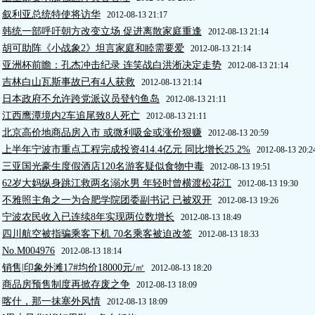
叙利亚总统特使将访华
2012-08-13 21:17
韩统一部呼吁朝方改变立场 促进离散家庭重逢
2012-08-13 21:14
胡可助阵《小战象2》坦言家庭和睦需要爱
2012-08-13 21:14
亚洲杯前瞻：孔杰冲击纪录 连笑战白洪淅决定走势
2012-08-13 21:14
吉林白山瓦斯事故已有4人获救
2012-08-13 21:14
日本政府不允许跨党派议员登钓鱼岛
2012-08-13 21:11
江西鹰潭境内2车追尾致8人死亡
2012-08-13 21:11
北京高价地商品房入市 或微利吸金或涨价狠赚
2012-08-13 20:59
上半年宁波市重点工程完成投资414.4亿元 同比增长25.2%
2012-08-13 20:2
三亚国光豪生度假酒店120名游客疑似食物中毒
2012-08-13 19:51
62岁大妈纵身跳江救两名溺水男 年轻时曾横渡松花江
2012-08-13 19:30
不雅照主角之一为合肥学院团委副书记 已被双开
2012-08-13 19:26
宁波农民收入已连续8年实现两位数增长
2012-08-13 18:49
四川航空被指骗乘客下机 70名乘客被迫改签
2012-08-13 18:33
No.M004976
2012-08-13 18:14
销售|印象外滩17#均价18000元/㎡
2012-08-13 18:20
商品房预售制度再掀存废之争
2012-08-13 18:09
喀什，那一抹塞外风情
2012-08-13 18:09