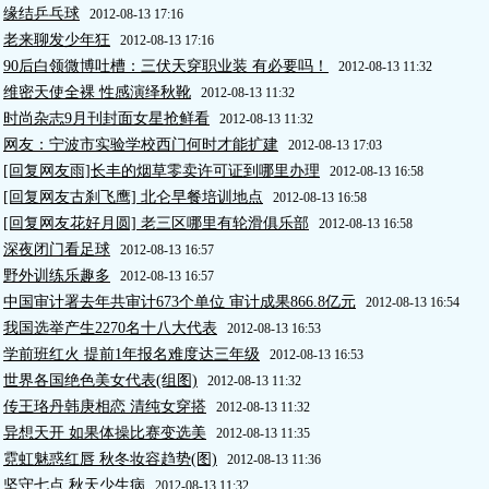
缘结乒乓球
2012-08-13 17:16
老来聊发少年狂
2012-08-13 17:16
90后白领微博吐槽：三伏天穿职业装 有必要吗！
2012-08-13 11:32
维密天使全裸 性感演绎秋靴
2012-08-13 11:32
时尚杂志9月刊封面女星抢鲜看
2012-08-13 11:32
网友：宁波市实验学校西门何时才能扩建
2012-08-13 17:03
[回复网友雨]长丰的烟草零卖许可证到哪里办理
2012-08-13 16:58
[回复网友古刹飞鹰] 北仑早餐培训地点
2012-08-13 16:58
[回复网友花好月圆] 老三区哪里有轮滑俱乐部
2012-08-13 16:58
深夜闭门看足球
2012-08-13 16:57
野外训练乐趣多
2012-08-13 16:57
中国审计署去年共审计673个单位 审计成果866.8亿元
2012-08-13 16:54
我国选举产生2270名十八大代表
2012-08-13 16:53
学前班红火 提前1年报名难度达三年级
2012-08-13 16:53
世界各国绝色美女代表(组图)
2012-08-13 11:32
传王珞丹韩庚相恋 清纯女穿搭
2012-08-13 11:32
异想天开 如果体操比赛变选美
2012-08-13 11:35
霓虹魅惑红唇 秋冬妆容趋势(图)
2012-08-13 11:36
坚守七点 秋天少生病
2012-08-13 11:32