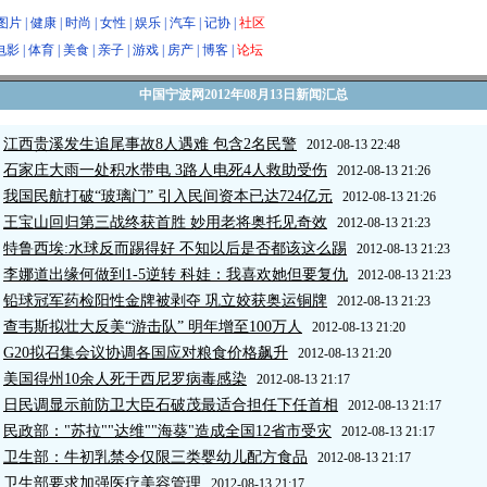
图片
|
健康
|
时尚
|
女性
|
娱乐
|
汽车
|
记协
|
社区
电影
|
体育
|
美食
|
亲子
|
游戏
|
房产
|
博客
|
论坛
中国宁波网2012年08月13日新闻汇总
江西贵溪发生追尾事故8人遇难 包含2名民警
2012-08-13 22:48
石家庄大雨一处积水带电 3路人电死4人救助受伤
2012-08-13 21:26
我国民航打破“玻璃门” 引入民间资本已达724亿元
2012-08-13 21:26
王宝山回归第三战终获首胜 妙用老将奥托见奇效
2012-08-13 21:23
特鲁西埃:水球反而踢得好 不知以后是否都该这么踢
2012-08-13 21:23
李娜道出缘何做到1-5逆转 科娃：我喜欢她但要复仇
2012-08-13 21:23
铅球冠军药检阳性金牌被剥夺 巩立姣获奥运铜牌
2012-08-13 21:23
查韦斯拟壮大反美“游击队” 明年增至100万人
2012-08-13 21:20
G20拟召集会议协调各国应对粮食价格飙升
2012-08-13 21:20
美国得州10余人死于西尼罗病毒感染
2012-08-13 21:17
日民调显示前防卫大臣石破茂最适合担任下任首相
2012-08-13 21:17
民政部："苏拉""达维""海葵"造成全国12省市受灾
2012-08-13 21:17
卫生部：牛初乳禁令仅限三类婴幼儿配方食品
2012-08-13 21:17
卫生部要求加强医疗美容管理
2012-08-13 21:17