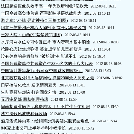
法国超速摄像头效率高 一年为政府增收7亿欧元
2012-08-13 16:13
全国乡镇高负债普遍 严重影响基层执政能力
2012-08-13 16:13
游走泰北小镇 寻访神秘金三角(组图)
2012-08-13 16:11
阿富汗与塔利班核心人物密谈 或开启和平谈判
2012-08-13 16:11
王家大院：山西的“紫禁城”(组图)
2012-08-13 16:11
水库河网水位今可恢复正常 市内涝积水基本消除
2012-08-13 16:08
抢跑心态让焦虑弥漫 英文成学前儿童必修课
2012-08-13 16:04
没有休息的暑假煎熬 “被培训”有苦说不出
2012-08-13 16:04
全国各选举单位共选举产生2270名党的十八大代表
2012-08-13 16:03
中国审计署每花1元钱可促中国财政增收96元
2012-08-13 16:03
北京破获境外特大淫秽网站 抓捕2000余人历史之最
2012-08-13 16:02
口碑控油化妆水 迎来清爽夏天
2012-08-13 16:01
告别宽额头烦恼 打造圆盘刘海
2012-08-13 16:00
无瑕疵足部 肌肤护理秘籍
2012-08-13 15:59
闽南制造业病危：税费凶猛 工厂不忙生产忙租房
2012-08-13 15:39
渣打洗钱风波或和解收场
2012-08-13 15:44
酒鬼酒诡异内幕：经销商扮演卖酒买股双面角色
2012-08-13 15:44
846家上市公司上半年净利小幅增长
2012-08-13 15:42