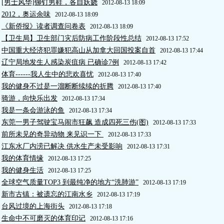
[男士风华]铆钉男鞋，各自妖娆
2012-08-13 18:09
2012，奥运余味
2012-08-13 18:09
《新侨报》读者调查问卷表
2012-08-13 18:09
【卫生局】卫生部门灾后防病工作阶段性总结
2012-08-13 17:52
中国重大经济犯罪嫌犯高山从加拿大回国投案自首
2012-08-13 17:44
辽宁局地发生人感染炭疽病 已确诊7例
2012-08-13 17:42
体育------我人生中的悲欢喜忧
2012-08-13 17:40
我的健身不过是一溜断断续续的折腾
2012-08-13 17:40
骑游，向快乐出发
2012-08-13 17:34
我是一条会游泳的鱼
2012-08-13 17:34
东莞一男子驾驶宝马闹市狂飙 造成四死三伤(图)
2012-08-13 17:33
前所未见的奇异动物 来见识一下
2012-08-13 17:33
江东水厂内涝已解决 供水生产未受影响
2012-08-13 17:31
我的体育情缘
2012-08-13 17:25
我的健身生活
2012-08-13 17:25
全球空气质量TOP3 到最纯净的地方“洗肺游”
2012-08-13 17:19
新市古镇：被遗忘的江南水乡
2012-08-13 17:19
台风过境的上海街头
2012-08-13 17:18
生命中不可磨灭的体育印记
2012-08-13 17:16