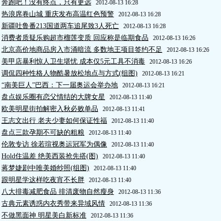
奔跑吧！没有终点，只有更远
2012-08-13 16:28
热浪席卷山城 重庆发布高温红色预警
2012-08-13 16:28
新疆吐鲁番213国道两车追尾致3人死亡
2012-08-13 16:28
消费者质疑乐购超市榴莲变质 回应称是临期食品
2012-08-13 16:26
北京高价地商品房入市涌暗流 多数地王项目签约不足
2012-08-13 16:26
美甲店暴利惊人卫生堪忧 成本仅5元工具不消毒
2012-08-13 16:26
调侃四种性格人物酷暑放松地点与方式(组图)
2012-08-13 16:21
“南美巨人”巴西：下一届奥运会举办地
2012-08-13 16:21
盘点娱乐圈有恋父情结的大牌女星
2012-08-13 11:40
欧美明星街拍解密入秋必败单品
2012-08-13 11:41
王志文出行 老夫少妻如何保证性福
2012-08-13 11:40
盘点三款孕期不可缺的粗粮
2012-08-13 11:40
伦敦专访 徐若瑄视奥运冠军为偶像
2012-08-13 11:40
Hold住温差 绝美西装抢先搭(图)
2012-08-13 11:40
蒋梦婕剧中唯美婚纱照(组图)
2012-08-13 11:40
跟明星学这样吃夜宵不长胖
2012-08-13 11:40
八大排毒减肥食品 排清废物自然瘦身
2012-08-13 11:36
古典元素诱惑内衣秀带来异域风情
2012-08-13 11:36
不做黑面神 明星美白新标准
2012-08-13 11:36