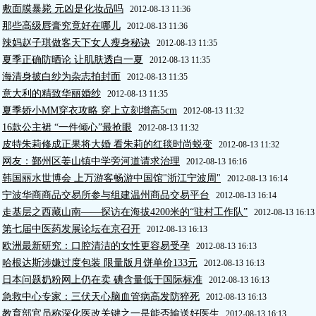
敷面膜暴毙 元凶是化妆品吗
2012-08-13 11:36
那些高级唇膏究竟好在哪儿
2012-08-13 11:36
辣妈赵子琪做客天下女人瘦身秘诀
2012-08-13 11:35
夏季正确防晒论 让肌肤透白一夏
2012-08-13 11:35
海清身披白纱为杂志拍封面
2012-08-13 11:35
意大利的精致华丽婚纱
2012-08-13 11:35
夏季娇小MM穿衣攻略 穿上立刻增高5cm
2012-08-13 11:32
16款公主裙 “一件倾心”最抢眼
2012-08-13 11:32
皮特朱莉修成正果将大婚 看朱莉的红毯时尚蜕变
2012-08-13 11:32
网友：鄞州区姜山镇中学旁河道请求治理
2012-08-13 16:16
韩国丽水世博会 上万游客畅游中国馆"浙江宁波周"
2012-08-13 16:14
宁波华商商品交易所参与组建温州商品交易平台
2012-08-13 16:14
走基层之西藏山南——探访在海拔4200米的“驻村工作队”
2012-08-13 16:13
第七届中医药发展论坛在京召开
2012-08-13 16:13
欧洲最新研究：口腔清洁的女性更容易受孕
2012-08-13 16:13
哈根达斯涉嫌过度包装 限量版月饼单价133元
2012-08-13 16:13
日本问题奶粉网上仍在卖 碘含量低于国际标准
2012-08-13 16:13
急救中心专家：三伏天心脑血管病高发防猝死
2012-08-13 16:13
教育部官员称深化医改关键之一是能否输送好医生
2012-08-13 16:13