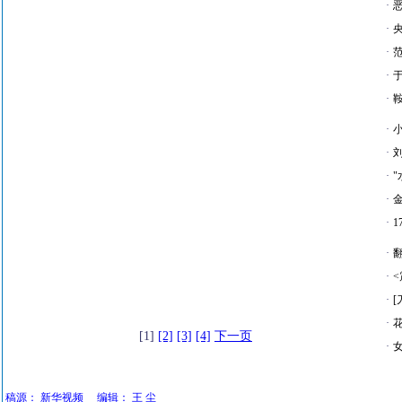
·
·
·
·
·
·
·
·
·
·
·
·
·
·
[1]
[2]
[3]
[4]
下一页
·
稿源：
新华视频
编辑：
王 尘