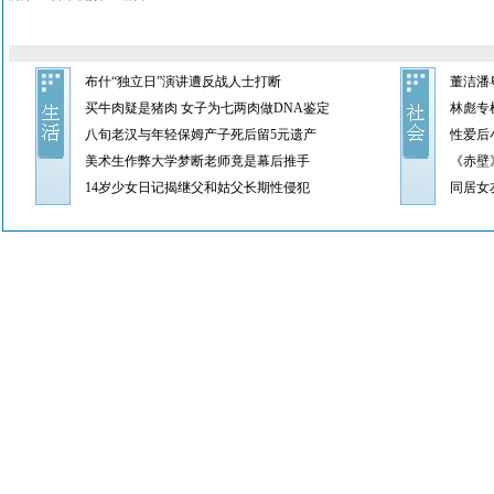
布什“独立日”演讲遭反战人士打断
董洁潘
买牛肉疑是猪肉 女子为七两肉做DNA鉴定
林彪专
八旬老汉与年轻保姆产子死后留5元遗产
性爱后
美术生作弊大学梦断老师竟是幕后推手
《赤壁
14岁少女日记揭继父和姑父长期性侵犯
同居女