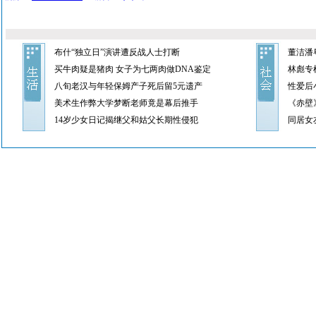
布什“独立日”演讲遭反战人士打断
董洁潘
买牛肉疑是猪肉 女子为七两肉做DNA鉴定
林彪专
八旬老汉与年轻保姆产子死后留5元遗产
性爱后
美术生作弊大学梦断老师竟是幕后推手
《赤壁
14岁少女日记揭继父和姑父长期性侵犯
同居女