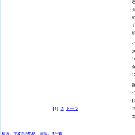
·
·
·
·
·
·
·
·
·
·
·
·
·
[1]
[2]
下一页
·
·
稿源：
宁波网络电视
编辑：
李宇锋