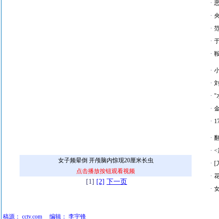
·
·
·
·
·
·
·
·
·
·
·
·
女子频晕倒 开颅脑内惊现20厘米长虫
·
点击播放按钮观看视频
·
[1]
[2]
下一页
·
稿源：
cctv.com
编辑：
李宇锋