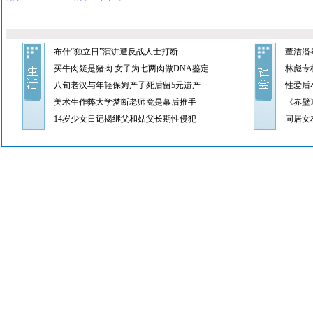
布什“独立日”演讲遭反战人士打断
董洁潘
买牛肉疑是猪肉 女子为七两肉做DNA鉴定
林彪专
八旬老汉与年轻保姆产子死后留5元遗产
性爱后
美术生作弊大学梦断老师竟是幕后推手
《赤壁
14岁少女日记揭继父和姑父长期性侵犯
同居女