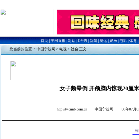
您当前的位置 ：
中国宁波网
>
电视
>
社会
正文
女子频晕倒 开颅脑内惊现20厘
http://tv.cnnb.com.cn 中国宁波网
08年07月03
当