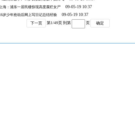
09-05-19 10:37
上海：浦东一居民楼惊现高度腐烂女尸
09-05-19 10:37
16岁少年抢劫后网上写日记总结经验
第
1
/
49
页 到第
页
下一页
确定