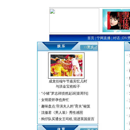
娱 乐
·
·
·
·
成龙任端午节嘉宾忆儿时
·
与洪金宝抢粽子
·
·
“小猪”罗志祥愤然起诉[壹周刊]
·
女明星怀孕也奔忙
·
·
趣味盘点:导演夫人的"育夫"秘笈
·
·
沈傲君《男人装》秀性感照
·
·
狗仔队买通女王司机 混进英国皇宫
·
体 育