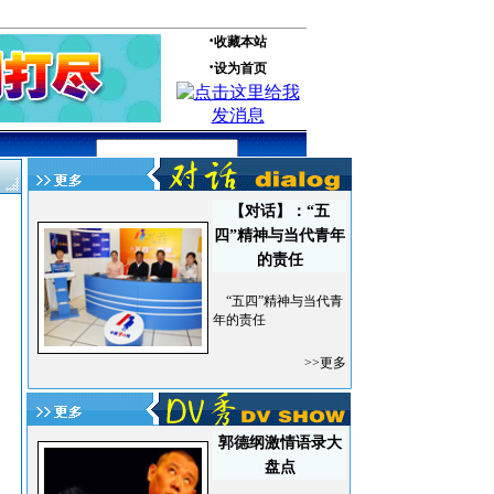
【对话】：“五
四”精神与当代青年
的责任
“五四”精神与当代青
年的责任
>>更多
郭德纲激情语录大
盘点