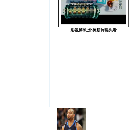
影视博览:北美新片强先看