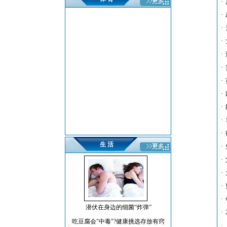
·
·
·
·
·
·
·
·
·
·
·
生 活
·
·
·
·
·
潜伏在身边的细菌“炸弹”
·
吃豆腐会"中毒"?健康挑选存放有窍
·
·