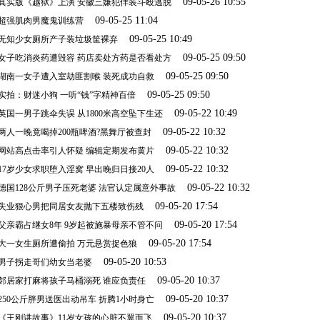
09-05-26 10:55
真实版《越狱》上演 安徽三嫌犯佯装斗殴逃脱
09-05-25 11:04
超强肌肉男魔鬼训练营
09-05-25 10:49
无知少女厕所产子装垃圾筐裸弃
09-05-25 09:50
女子吃消炎药遭毁容 药店卖处方药是否看处方
09-05-25 09:50
湖南一女子遭入室劫匪割喉 装死成功自救
09-05-25 09:50
实拍：财迷小狗 一听“钱”字精神百倍
09-05-22 10:49
英国一男子跳伞失误 从1800米高空坠下生还
09-05-22 10:32
两人一晚竟喝掉200瓶啤酒?黑舞厅被查封
09-05-22 10:32
网站高点击率引人怀疑 编辑定期发布黄片
09-05-22 10:32
17岁少女求职堕入淫窝 早出晚归日接20人
09-05-22 10:32
德国128公斤男子压死老婆 法官认定属意外事故
09-05-20 17:54
失业狠心男把同居女友抛下五楼致伤残
09-05-20 17:54
父亲霸占继女8年 9岁起被施暴母亲不管不问
09-05-20 17:54
大一女生厕所遭偷拍 万元悬赏捉色狼
09-05-20 10:53
男子拐走哥们幼女当老婆
09-05-20 10:37
邻居家打麻将孩子马桶溺死 谁应负责任
09-05-20 10:37
250公斤胖男送医出动吊车 折腾1小时身亡
09-05-20 10:37
《王刚讲故事》11岁女孩的心脏不翼而飞