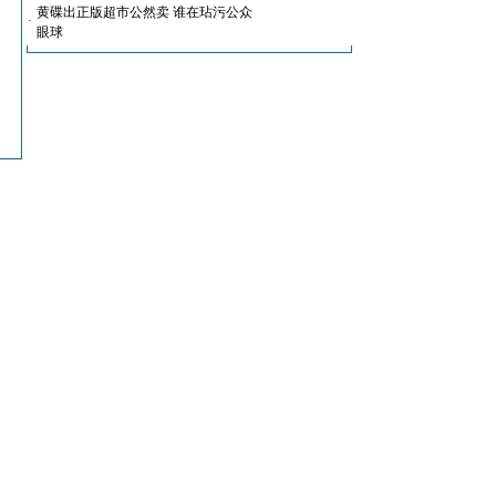
黄碟出正版超市公然卖 谁在玷污公众
·
眼球